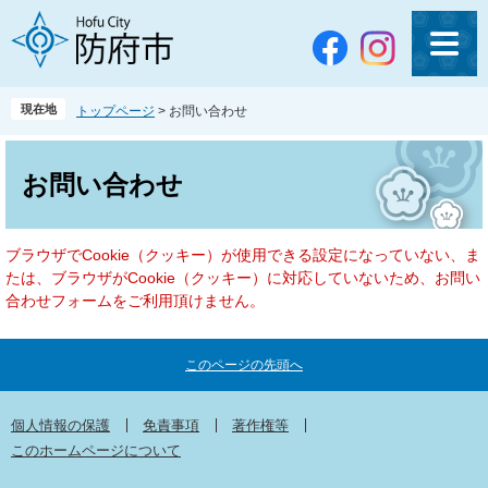
ペ
メ
ー
ニ
ジ
ュ
の
ー
先
を
現在地
トップページ
>
お問い合わせ
頭
飛
で
ば
本
す
し
文
お問い合わせ
。
て
本
文
ブラウザでCookie（クッキー）が使用できる設定になっていない、ま
へ
たは、ブラウザがCookie（クッキー）に対応していないため、お問い
合わせフォームをご利用頂けません。
このページの先頭へ
個人情報の保護
免責事項
著作権等
このホームページについて