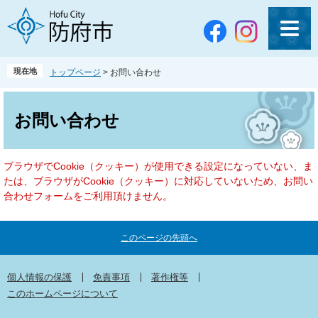
ペ
メ
ー
ニ
ジ
ュ
の
ー
先
を
現在地
トップページ
>
お問い合わせ
頭
飛
で
ば
本
す
し
文
お問い合わせ
。
て
本
文
ブラウザでCookie（クッキー）が使用できる設定になっていない、ま
へ
たは、ブラウザがCookie（クッキー）に対応していないため、お問い
合わせフォームをご利用頂けません。
このページの先頭へ
個人情報の保護
免責事項
著作権等
このホームページについて