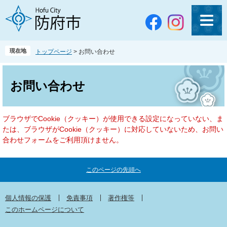
ペ
メ
ー
ニ
ジ
ュ
の
ー
先
を
現在地
トップページ
>
お問い合わせ
頭
飛
で
ば
本
す
し
文
お問い合わせ
。
て
本
文
ブラウザでCookie（クッキー）が使用できる設定になっていない、ま
へ
たは、ブラウザがCookie（クッキー）に対応していないため、お問い
合わせフォームをご利用頂けません。
このページの先頭へ
個人情報の保護
免責事項
著作権等
このホームページについて