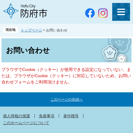
ペ
メ
ー
ニ
ジ
ュ
の
ー
先
を
現在地
トップページ
>
お問い合わせ
頭
飛
で
ば
本
す
し
文
お問い合わせ
。
て
本
文
ブラウザでCookie（クッキー）が使用できる設定になっていない、ま
へ
たは、ブラウザがCookie（クッキー）に対応していないため、お問い
合わせフォームをご利用頂けません。
このページの先頭へ
個人情報の保護
免責事項
著作権等
このホームページについて