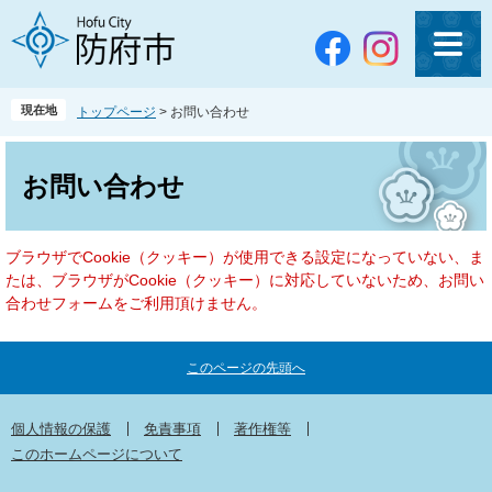
ペ
メ
ー
ニ
ジ
ュ
の
ー
先
を
現在地
トップページ
>
お問い合わせ
頭
飛
で
ば
本
す
し
文
お問い合わせ
。
て
本
文
ブラウザでCookie（クッキー）が使用できる設定になっていない、ま
へ
たは、ブラウザがCookie（クッキー）に対応していないため、お問い
合わせフォームをご利用頂けません。
このページの先頭へ
個人情報の保護
免責事項
著作権等
このホームページについて