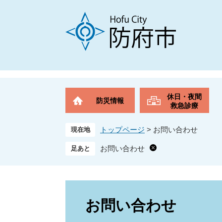
ペ
メ
ー
ニ
ジ
ュ
の
ー
先
を
頭
飛
で
ば
す
し
。
て
休日・夜間
防災情報
本
救急診療
文
へ
トップページ
>
お問い合わせ
現在地
お問い合わせ
本
文
お問い合わせ