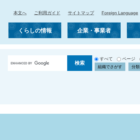
本文へ
ご利用ガイド
サイトマップ
Foreign Language
くらしの情報
企業・事業者
G
すべて
ページ
o
組織でさがす
分類
o
g
l
e
カ
ス
タ
ム
検
索