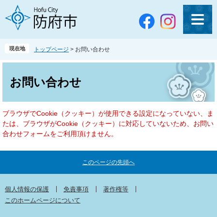
ペ
メ
ー
ニ
ジ
ュ
の
ー
先
を
現在地
トップページ
>
お問い合わせ
頭
飛
で
ば
本
す
し
文
お問い合わせ
。
て
本
文
ブラウザでCookie（クッキー）が使用できる設定になっていない、ま
へ
たは、ブラウザがCookie（クッキー）に対応していないため、お問い
合わせフォームをご利用頂けません。
このページの先頭へ
個人情報の保護
免責事項
著作権等
このホームページについて