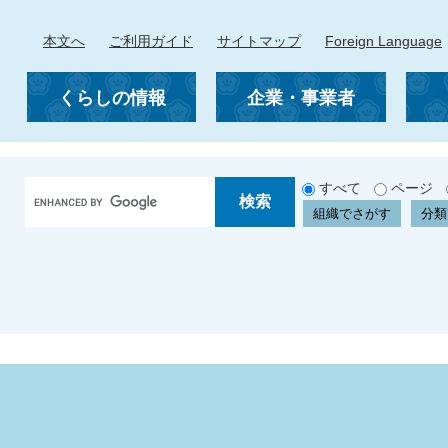
本文へ
ご利用ガイド
サイトマップ
Foreign Language
くらしの情報
企業・事業者
G
すべて
ページ
o
組織でさがす
分類
o
g
l
e
カ
ス
タ
ム
検
索