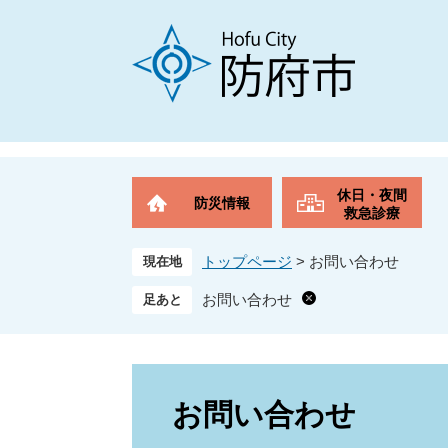
ペ
メ
ー
ニ
ジ
ュ
の
ー
先
を
頭
飛
で
ば
す
し
。
て
休日・夜間
防災情報
本
救急診療
文
へ
トップページ
>
お問い合わせ
現在地
お問い合わせ
本
文
お問い合わせ