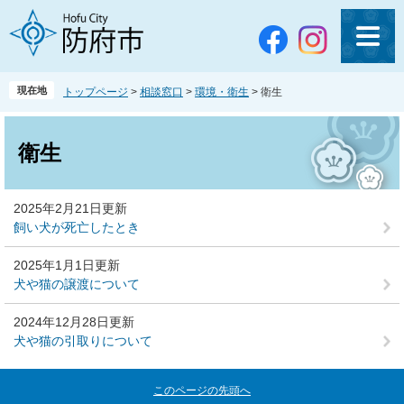
ペ
メ
ー
ニ
ジ
ュ
の
ー
先
を
現在地
トップページ
>
相談窓口
>
環境・衛生
>
衛生
頭
飛
で
ば
本
す
し
文
衛生
。
て
本
文
2025年2月21日更新
へ
飼い犬が死亡したとき
2025年1月1日更新
犬や猫の譲渡について
2024年12月28日更新
犬や猫の引取りについて
このページの先頭へ