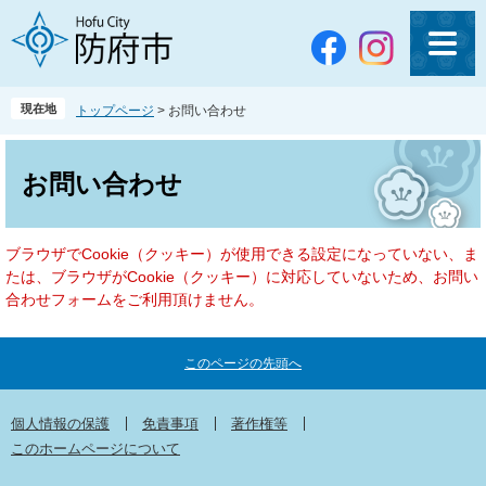
ペ
メ
ー
ニ
ジ
ュ
の
ー
先
を
現在地
トップページ
>
お問い合わせ
頭
飛
で
ば
本
す
し
文
お問い合わせ
。
て
本
文
ブラウザでCookie（クッキー）が使用できる設定になっていない、ま
へ
たは、ブラウザがCookie（クッキー）に対応していないため、お問い
合わせフォームをご利用頂けません。
このページの先頭へ
個人情報の保護
免責事項
著作権等
このホームページについて