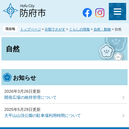
ペ
メ
ー
ニ
ジ
ュ
の
ー
先
を
現在地
トップページ
>
分類でさがす
>
くらしの情報
>
自然・動物
>
自然
頭
飛
で
ば
本
す
し
文
自然
。
て
本
文
へ
お知らせ
2026年3月26日更新
開発広場の維持管理について
2025年5月29日更新
大平山山頂公園の駐車場利用時間について