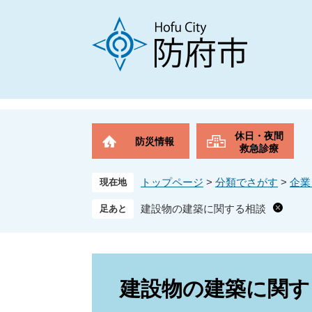
ペ
メ
ー
ニ
ジ
ュ
の
ー
先
を
頭
飛
で
ば
す
し
。
て
休日・夜間
防災情報
本
救急診療
文
へ
トップページ
>
分類でさがす
>
企業
現在地
建設物の建築に関する相談
本
文
建設物の建築に関す