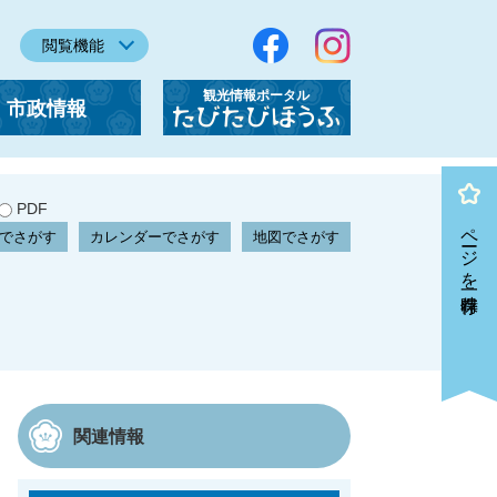
閲覧機能
観光情報ポータル
市政情報
「たびたびほうふ」
PDF
ページを一時保存
でさがす
カレンダーでさがす
地図でさがす
関連情報