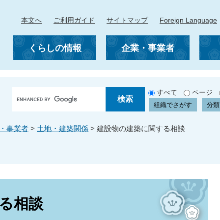
本文へ
ご利用ガイド
サイトマップ
Foreign Language
くらしの情報
企業・事業者
G
すべて
ページ
o
組織でさがす
分類
o
g
・事業者
>
土地・建築関係
>
建設物の建築に関する相談
l
e
カ
ス
タ
ム
検
る相談
索