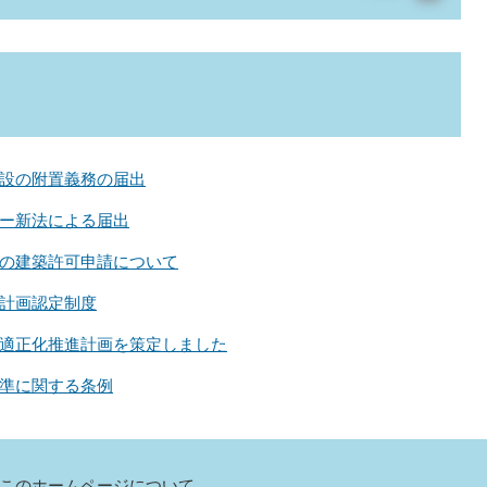
設の附置義務の届出
ー新法による届出
の建築許可申請について
計画認定制度
適正化推進計画を策定しました
準に関する条例
このホームページについて