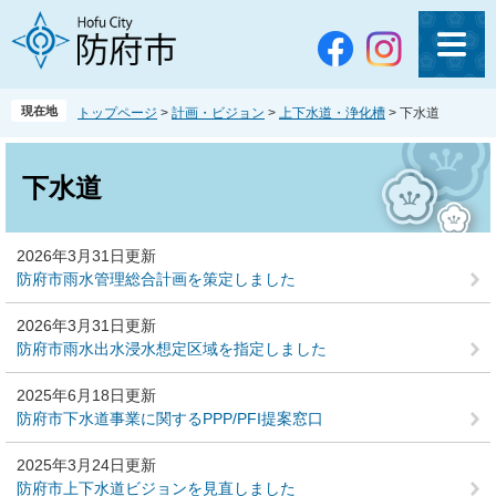
ペ
メ
ー
ニ
ジ
ュ
の
ー
先
を
現在地
トップページ
>
計画・ビジョン
>
上下水道・浄化槽
>
下水道
頭
飛
で
ば
本
す
し
文
下水道
。
て
本
文
2026年3月31日更新
へ
防府市雨水管理総合計画を策定しました
2026年3月31日更新
防府市雨水出水浸水想定区域を指定しました
2025年6月18日更新
防府市下水道事業に関するPPP/PFI提案窓口
2025年3月24日更新
防府市上下水道ビジョンを見直しました