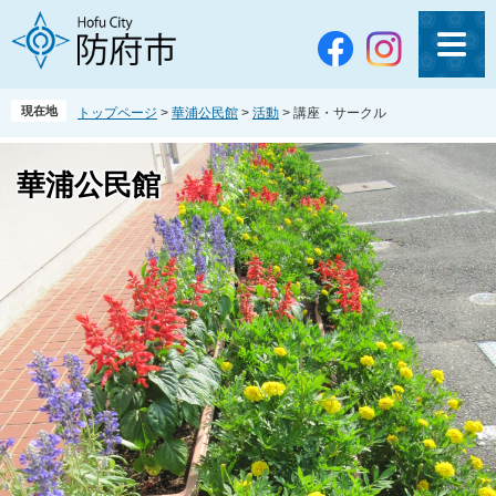
ペ
メ
ー
ニ
ジ
ュ
の
ー
先
を
現在地
トップページ
>
華浦公民館
>
活動
>
講座・サークル
頭
飛
で
ば
す
し
華浦公民館
。
て
本
文
へ