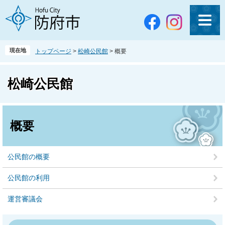
ペ
メ
ー
ニ
ジ
ュ
の
ー
先
を
現在地
トップページ
>
松崎公民館
>
概要
頭
飛
で
ば
す
し
松崎公民館
。
て
本
文
本
へ
文
概要
公民館の概要
公民館の利用
運営審議会