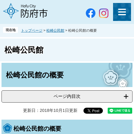
ペ
メ
ー
ニ
ジ
ュ
の
ー
先
を
現在地
トップページ
>
松崎公民館
>
松崎公民館の概要
頭
飛
で
ば
す
し
松崎公民館
。
て
本
文
本
へ
文
松崎公民館の概要
ページ内目次
更新日：2018年10月1日更新
松崎公民館の概要