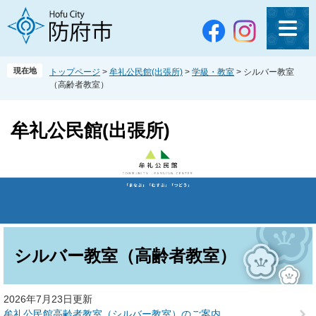
ペ
メ
ー
ニ
ジ
ュ
の
ー
先
を
現在地
トップページ
>
牟礼公民館(出張所)
>
学級・教室
>
シルバー教室
頭
飛
（高齢者教室）
で
ば
す
し
。
て
牟礼公民館(出張所)
本
文
へ
本
文
シルバー教室（高齢者教室）
2026年7月23日更新
牟礼公民館高齢者教室（シルバー教室）のご案内