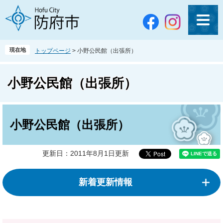
ペ
メ
ー
ニ
ジ
ュ
の
ー
先
を
現在地
トップページ
>
小野公民館（出張所）
頭
飛
で
ば
す
し
小野公民館（出張所）
。
て
本
文
本
へ
文
小野公民館（出張所）
更新日：2011年8月1日更新
新着更新情報