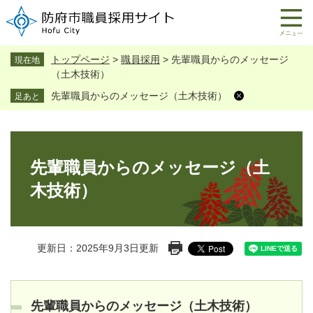
ペ
メ
ー
ニ
メ
ジ
ュ
ニ
の
ー
ュ
トップページ
>
職員採用
>
先輩職員からのメッセージ
現在地
先
を
ー
（土木技術）
頭
飛
で
ば
先輩職員からのメッセージ（土木技術）
す
し
。
て
本
本
文
文
先輩職員からのメッセージ（土
へ
木技術）
印刷ページ表示
更新日：2025年9月3日更新
先輩職員からのメッセージ（土木技術）