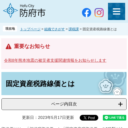
ペ
メ
ー
ニ
ジ
ュ
の
ー
先
を
現在地
トップページ
>
組織でさがす
>
課税課
>
固定資産税路線価とは
頭
飛
で
ば
す
し
重要なお知らせ
。
て
本
令和8年熊本地震の被災者支援関連情報をお知らせします
文
へ
本
文
固定資産税路線価とは
ページ内目次
更新日：2023年5月17日更新