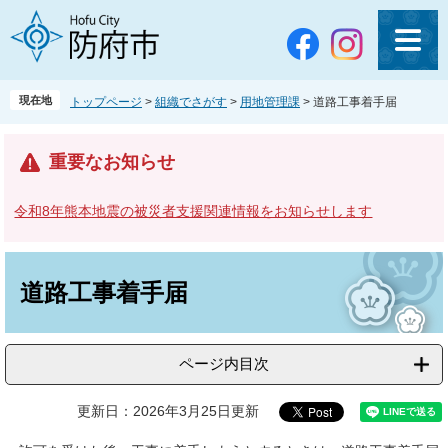
ペ
メ
ー
ニ
ジ
ュ
の
ー
先
を
現在地
トップページ
>
組織でさがす
>
用地管理課
>
道路工事着手届
頭
飛
で
ば
す
し
重要なお知らせ
。
て
本
令和8年熊本地震の被災者支援関連情報をお知らせします
文
へ
本
文
道路工事着手届
ページ内目次
更新日：2026年3月25日更新