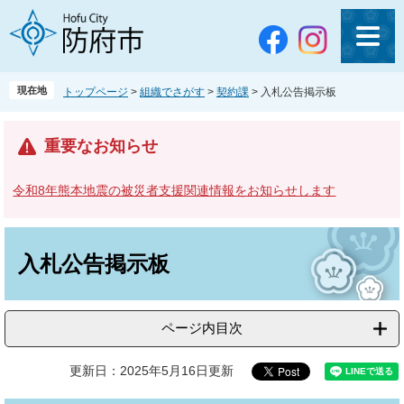
ペ
メ
ー
ニ
ジ
ュ
の
ー
先
を
現在地
トップページ
>
組織でさがす
>
契約課
>
入札公告掲示板
頭
飛
で
ば
す
し
重要なお知らせ
。
て
本
令和8年熊本地震の被災者支援関連情報をお知らせします
文
へ
本
文
入札公告掲示板
ページ内目次
更新日：2025年5月16日更新