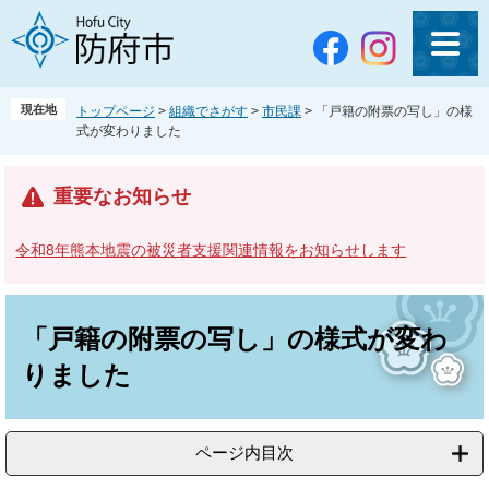
ペ
メ
ー
ニ
ジ
ュ
の
ー
先
を
現在地
トップページ
>
組織でさがす
>
市民課
>
「戸籍の附票の写し」の様
頭
飛
式が変わりました
で
ば
す
し
。
て
重要なお知らせ
本
文
令和8年熊本地震の被災者支援関連情報をお知らせします
へ
本
文
「戸籍の附票の写し」の様式が変わ
りました
ページ内目次