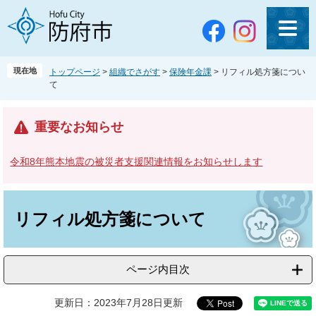
ペ
メ
ー
ニ
ジ
ュ
の
ー
先
を
現在地
トップページ
>
組織でさがす
>
保険年金課
>
リフィル処方箋につい
頭
飛
て
で
ば
す
し
。
て
重要なお知らせ
本
文
令和8年熊本地震の被災者支援関連情報をお知らせします
へ
本
文
リフィル処方箋について
ページ内目次
更新日：2023年7月28日更新