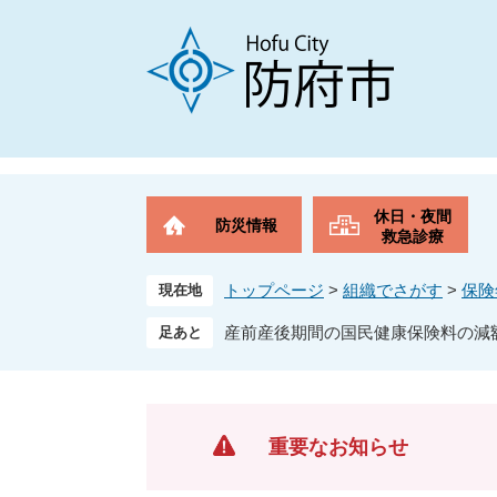
ペ
メ
ー
ニ
ジ
ュ
の
ー
先
を
頭
飛
で
ば
す
し
。
て
休日・夜間
防災情報
本
救急診療
文
へ
トップページ
>
組織でさがす
>
保険
現在地
産前産後期間の国民健康保険料の減
重要なお知らせ