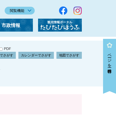
閲覧機能
観光情報ポータル
市政情報
「たびたびほうふ」
PDF
ページを一時保存
でさがす
カレンダーでさがす
地図でさがす
た