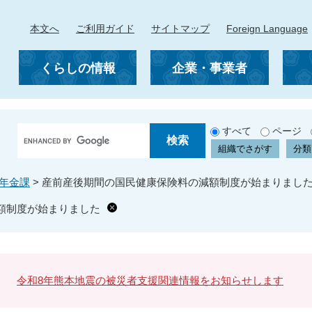
本文へ
ご利用ガイド
サイトマップ
Foreign Language
くらしの情報
企業・事業者
G
すべて
ページ
o
組織でさがす
分類
o
g
年金課
>
産前産後期間の国民健康保険料の減額制度が始まりまし
l
e
額制度が始まりました
カ
ス
タ
ム
検
令和8年熊本地震の被災者支援関連情報をお知らせします
索