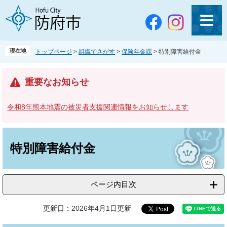
ペ
メ
ー
ニ
ジ
ュ
の
ー
先
を
現在地
トップページ
>
組織でさがす
>
保険年金課
>
特別障害給付金
頭
飛
で
ば
す
し
重要なお知らせ
。
て
本
令和8年熊本地震の被災者支援関連情報をお知らせします
文
へ
本
文
特別障害給付金
ページ内目次
更新日：2026年4月1日更新