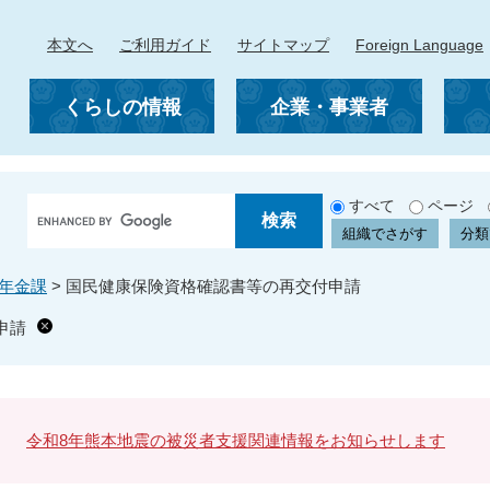
本文へ
ご利用ガイド
サイトマップ
Foreign Language
くらしの情報
企業・事業者
G
すべて
ページ
o
組織でさがす
分類
o
g
年金課
>
国民健康保険資格確認書等の再交付申請
l
e
申請
カ
ス
タ
ム
検
令和8年熊本地震の被災者支援関連情報をお知らせします
索