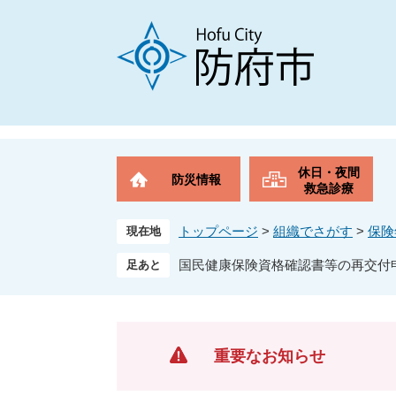
ペ
メ
ー
ニ
ジ
ュ
の
ー
先
を
頭
飛
で
ば
す
し
。
て
休日・夜間
防災情報
本
救急診療
文
へ
トップページ
>
組織でさがす
>
保険
現在地
国民健康保険資格確認書等の再交付
重要なお知らせ