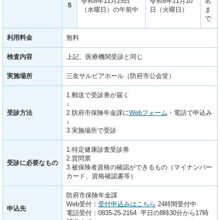
令和8年11月25日
令和8年11月10
名
５
（水曜日）の午前中
日（火曜日）
ま
で
利用料金
無料
検査内容
上記、医療機関受診と同じ
実施場所
三友サルビアホール（防府市公会堂）
1.郵送で受診券が届く
↓
受診方法
2.防府市保険年金課に​
Webフォーム
・電話で申込み
↓
3.実施場所で受診
1.特定健康診査受診券
2.質問票
受診に必要なもの
3.被保険者資格の確認ができるもの（マイナンバー
カード、資格確認書等）
防府市保険年金課
Web受付：
受付申込みはこちら
24時間受付中
申込先
電話受付：0835-25-2164 平日の8時30分から17時