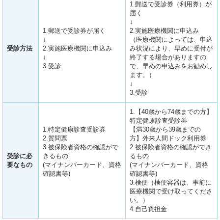
1.郵送で受診券（利用券）が
届く
↓
1.郵送で受診券が届く
2.実施医療機関に申込み
↓
（医療機関によっては、申込
受診方法
2.実施医療機関に申込み
み状況により、早めに受付が
↓
終了する場合がありますの
3.受診
で、早めの申込みをお勧めし
ます。）
↓
3.受診
1.【40歳から74歳までの方】
特定健康診査受診券
1.特定健康診査受診券
【満30歳から39歳までの
2.質問票
方】外来人間ドック利用券
3.被保険者資格の確認がで
2.被保険者資格の確認ができ
受診に必
きるもの
るもの
要なもの
(マイナンバーカード、資格
(マイナンバーカード、資格
確認書等)
確認書等)
3.検便（検便容器は、事前に
医療機関で受け取ってくださ
い。）
4.自己負担金