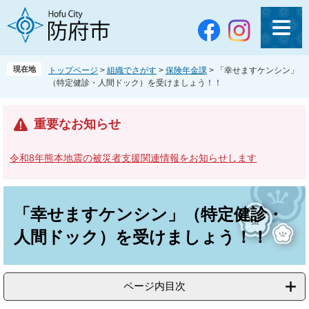
ペ
メ
ー
ニ
ジ
ュ
の
ー
先
を
現在地
トップページ
>
組織でさがす
>
保険年金課
>
「幸せますケンシン」
頭
飛
（特定健診・人間ドック）を受けましょう！！
で
ば
す
し
。
て
重要なお知らせ
本
文
令和8年熊本地震の被災者支援関連情報をお知らせします
へ
本
文
「幸せますケンシン」（特定健診・
人間ドック）を受けましょう！！
ページ内目次