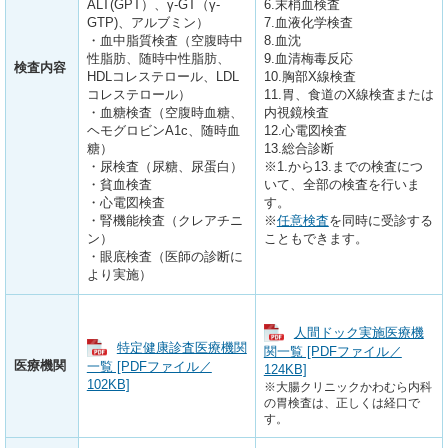
ALT(GPT）、γ-GT（γ-
6.末梢血検査
GTP)、アルブミン）
7.血液化学検査
・血中脂質検査（空腹時中
8.血沈
性脂肪、随時中性脂肪、
9.血清梅毒反応
検査内容
HDLコレステロール、LDL
10.胸部X線検査
コレステロール）
11.胃、食道のX線検査または
・血糖検査（空腹時血糖、
内視鏡検査
ヘモグロビンA1c、随時血
12.心電図検査
糖）
13.総合診断
・尿検査（尿糖、尿蛋白）
※1.から13.までの検査につ
・貧血検査
いて、全部の検査を行いま
・心電図検査
す。
・腎機能検査（クレアチニ
※
任意検査
を同時に受診する
ン）
こともできます。
・眼底検査（医師の診断に
より実施）
人間ドック実施医療機
特定健康診査医療機関
関一覧 [PDFファイル／
医療機関
一覧 [PDFファイル／
124KB]
102KB]
※大腸クリニックかわむら内科
の胃検査は、正しくは経口で
す。