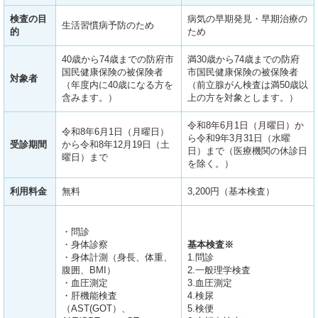
検査の目
病気の早期発見・早期治療の
生活習慣病予防のため
的
ため
40歳から74歳までの防府市
満30歳から74歳までの防府
国民健康保険の被保険者
市国民健康保険の被保険者
対象者
（年度内に40歳になる方を
（前立腺がん検査は満50歳以
含みます。）
上の方を対象とします。）
令和8年6月1日（月曜日）か
令和8年6月1日（月曜日）
ら令和9年3月31日（水曜
受診期間
から令和8年12月19日（土
日）まで（医療機関の休診日
曜日）まで
を除く。）
利用料金
無料
3,200円（基本検査）
・問診
・身体診察
基本検査※
・身体計測（身長、体重、
1.問診
腹囲、BMI）
2.一般理学検査
・血圧測定
3.血圧測定
・肝機能検査
4.検尿
（AST(GOT）、
5.検便