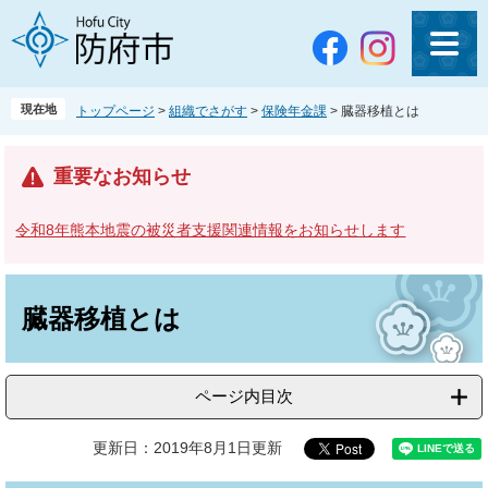
ペ
メ
ー
ニ
ジ
ュ
の
ー
先
を
現在地
トップページ
>
組織でさがす
>
保険年金課
>
臓器移植とは
頭
飛
で
ば
す
し
重要なお知らせ
。
て
本
令和8年熊本地震の被災者支援関連情報をお知らせします
文
へ
本
文
臓器移植とは
ページ内目次
更新日：2019年8月1日更新