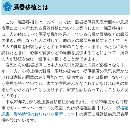
臓器移植とは
この「臓器移植とは」のページでは、臓器提供意思表示欄への意思
表示によって行われる臓器移植についてご案内します。臓器移植と
は、人の体によって重要な機能を果たしている心臓や腎臓などの臓器
の働きが悪くなった人に対して、他の人の臓器を移植することで、そ
の人の健康を回復しようとする医療のことをいいます。私たちに死が
訪れたときに、心臓や腎臓などの臓器を提供することによって、病気
の人が移植を受け、健康を回復することができます。
脳死からの臓器提供には本人の意思と家族の同意が必要となりま
す。一方、心停止後の腎臓・眼球の提供は、提供拒否の意思表示がな
ければ家族の同意のみで可能です。提供する、または提供しないとい
う意思を持っていても、書面で意思表示がなされていなければその意
思が生かされないこともあります。家族と話し合っておくことも大切
なのです。
平成22年7月から改正臓器移植法が施行され、平成23年度から防府
市でもマイナンバーカードの表面または資格確認書【リンク：
資格確
認書・資格情報のお知らせを更新します
】の裏面に臓器提供意思表示
欄を設けています。