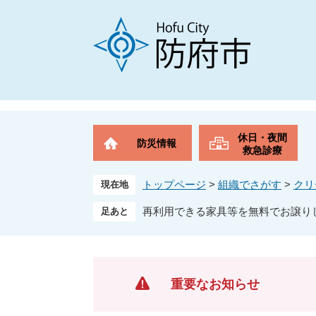
ペ
メ
ー
ニ
ジ
ュ
の
ー
先
を
頭
飛
で
ば
す
し
。
て
休日・夜間
防災情報
本
救急診療
文
へ
トップページ
>
組織でさがす
>
クリ
現在地
再利用できる家具等を無料でお譲り
重要なお知らせ