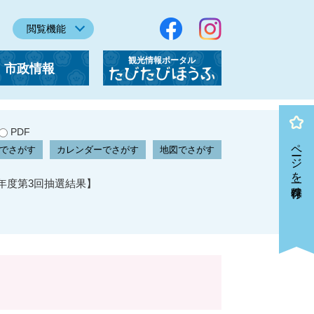
閲覧機能
観光情報ポータル
市政情報
「たびたびほうふ」
PDF
ページを一時保存
でさがす
カレンダーでさがす
地図でさがす
年度第3回抽選結果】