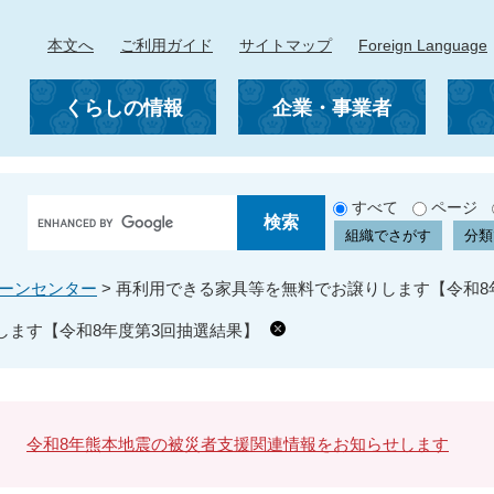
本文へ
ご利用ガイド
サイトマップ
Foreign Language
くらしの情報
企業・事業者
G
すべて
ページ
o
組織でさがす
分類
o
g
ーンセンター
>
再利用できる家具等を無料でお譲りします【令和8
l
e
します【令和8年度第3回抽選結果】
カ
ス
タ
ム
検
令和8年熊本地震の被災者支援関連情報をお知らせします
索