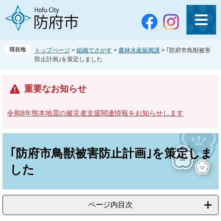
ペ
メ
ー
ニ
ジ
ュ
の
ー
先
を
現在地
トップページ
>
組織でさがす
>
農林水産振興課
>
｢防府市鳥獣被害
頭
飛
防止計画｣を策定しました
で
ば
す
し
。
て
重要なお知らせ
本
文
令和8年熊本地震の被災者支援関連情報をお知らせします
へ
本
文
｢防府市鳥獣被害防止計画｣を策定しま
した
ページ内目次