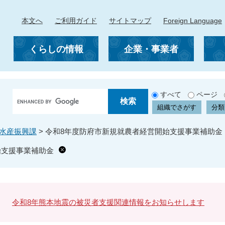
本文へ
ご利用ガイド
サイトマップ
Foreign Language
くらしの情報
企業・事業者
G
すべて
ページ
o
組織でさがす
分類
o
g
水産振興課
>
令和8年度防府市新規就農者経営開始支援事業補助金
l
e
始支援事業補助金
カ
ス
タ
ム
検
令和8年熊本地震の被災者支援関連情報をお知らせします
索