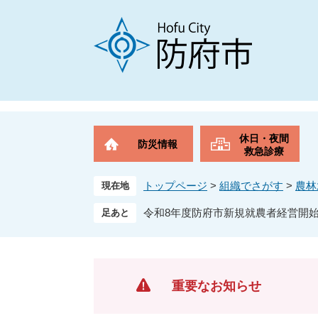
ペ
メ
ー
ニ
ジ
ュ
の
ー
先
を
頭
飛
で
ば
す
し
。
て
休日・夜間
防災情報
本
救急診療
文
へ
トップページ
>
組織でさがす
>
農林
現在地
令和8年度防府市新規就農者経営開
重要なお知らせ