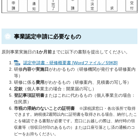
事業認定申請に必要なもの
原則事業実施日の
1か月前
までに以下の書類を提出してください。
認定申請書・研修概要書 [Wordファイル／59KB]
研修
内容
や
実施日
がわかるもの（研修機関が発行する研修案内
等）
研修に係る
費用
がわかるもの（研修案内、見積書の写し等）
定款
（個人事業主の場合：開業届の写し​）
登記事項証明書
またはこれに代わるもの（個人事業主の場合：
住民票）
市税の滞納のないことの証明書
※課税課窓口・各出張所で取得
できます。納税後2週間以内に証明書を取得される場合、納付したこ
とを確認できる書類が必要です。窓口にお越しの際は、納付時の領
収書等（領収日付印のあるもの）または口座引落とし済の通帳のコ
ピーをお持ちください。