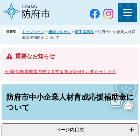
ペ
メ
ー
ニ
ジ
ュ
の
ー
先
を
現在地
トップページ
>
組織でさがす
>
商工振興課
>
防府市中小企業人材育
頭
飛
成応援補助金について
で
ば
す
し
。
て
重要なお知らせ
本
文
令和8年熊本地震の被災者支援関連情報をお知らせします
へ
本
文
防府市中小企業人材育成応援補助金に
ついて
ページ内目次