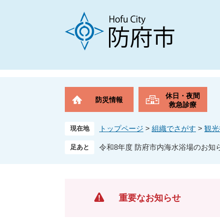
ペ
メ
ー
ニ
ジ
ュ
の
ー
先
を
頭
飛
で
ば
す
し
。
て
休日・夜間
防災情報
本
救急診療
文
へ
トップページ
>
組織でさがす
>
観光
現在地
令和8年度 防府市内海水浴場のお知
重要なお知らせ