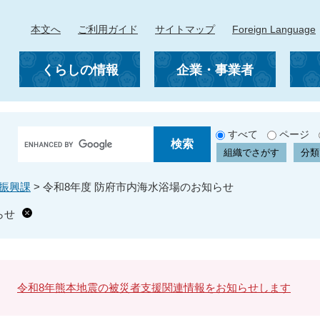
本文へ
ご利用ガイド
サイトマップ
Foreign Language
くらしの情報
企業・事業者
G
すべて
ページ
o
組織でさがす
分類
o
g
振興課
>
令和8年度 防府市内海水浴場のお知らせ
l
e
らせ
カ
ス
タ
ム
検
令和8年熊本地震の被災者支援関連情報をお知らせします
索