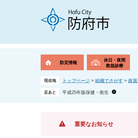
ペ
メ
ー
ニ
ジ
ュ
の
ー
先
を
頭
飛
で
ば
す
し
。
て
休日・夜間
防災情報
本
救急診療
文
へ
トップページ
>
組織でさがす
>
政策
現在地
平成25年版保健・衛生
重要なお知らせ