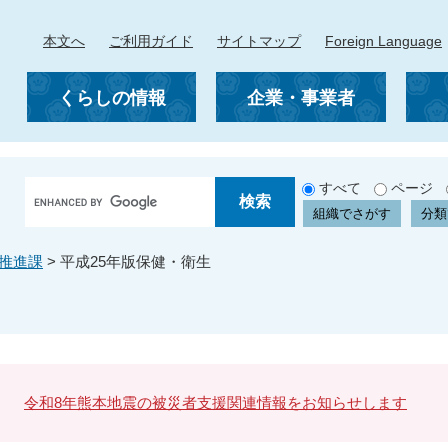
本文へ
ご利用ガイド
サイトマップ
Foreign Language
くらしの情報
企業・事業者
G
すべて
ページ
o
組織でさがす
分類
o
g
推進課
>
平成25年版保健・衛生
l
e
カ
ス
タ
ム
検
令和8年熊本地震の被災者支援関連情報をお知らせします
索