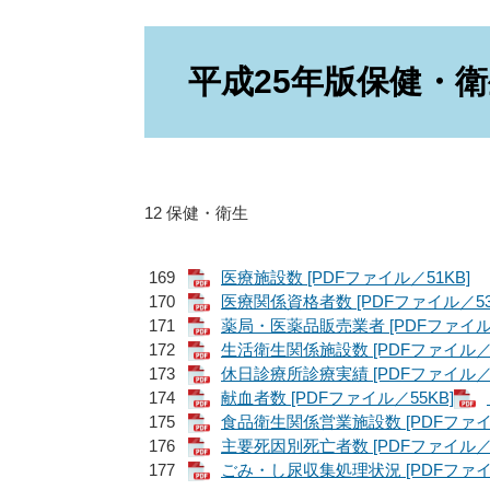
本
文
平成25年版保健・
12 保健・衛生
169
医療施設数 [PDFファイル／51KB]
170
医療関係資格者数 [PDFファイル／53
171
薬局・医薬品販売業者 [PDFファイル／
172
生活衛生関係施設数 [PDFファイル／7
173
休日診療所診療実績 [PDFファイル／6
174
献血者数 [PDFファイル／55KB]
175
食品衛生関係営業施設数 [PDFファイル
176
主要死因別死亡者数 [PDFファイル／9
177
ごみ・し尿収集処理状況 [PDFファイル