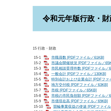
本
文
令和元年版行政・財
15 行政・財政
15-1
市職員数 [PDFファイル／61KB]
15-2
市議会開催状況 [PDFファイル／65K
15-3
市民相談受理件数 [PDFファイル／64
15-4
一般会計 [PDFファイル／130KB]
15-5
特別会計および企業会計 [PDFファイ
15-6
地方交付税 [PDFファイル／63KB]
15-7
市税 [PDFファイル／65KB]
15-8
市税の市民負担額 [PDFファイル／63
15-9
市債現在高 [PDFファイル／69KB]
15-10
競輪事業収益の使途 [PDFファイル／