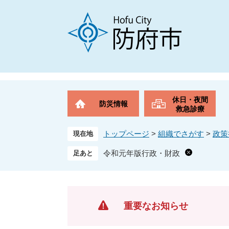
ペ
メ
ー
ニ
ジ
ュ
の
ー
先
を
頭
飛
で
ば
す
し
。
て
休日・夜間
防災情報
本
救急診療
文
へ
トップページ
>
組織でさがす
>
政策
現在地
令和元年版行政・財政
重要なお知らせ