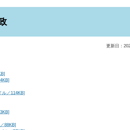
政
更新日：20
B]
KB]
ル／114KB]
KB]
88KB]