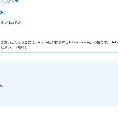
ル／57KB]
B]
ル／167KB]
ご覧いただく場合には、Adobe社が提供するAdobe Readerが必要です。
Ad
ください。（無料）
せ
階）