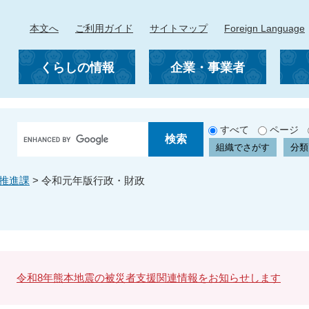
本文へ
ご利用ガイド
サイトマップ
Foreign Language
くらしの情報
企業・事業者
G
すべて
ページ
o
組織でさがす
分類
o
g
推進課
>
令和元年版行政・財政
l
e
カ
ス
タ
ム
検
令和8年熊本地震の被災者支援関連情報をお知らせします
索