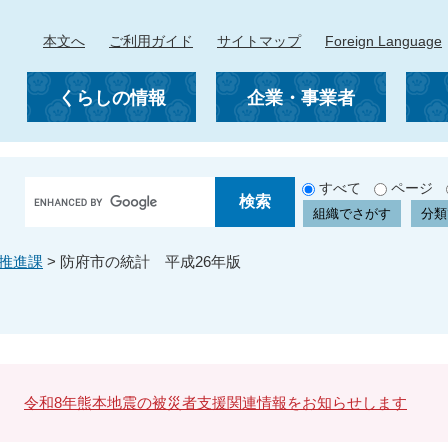
本文へ
ご利用ガイド
サイトマップ
Foreign Language
くらしの情報
企業・事業者
G
すべて
ページ
o
組織でさがす
分類
o
g
推進課
>
防府市の統計 平成26年版
l
e
カ
ス
タ
ム
検
令和8年熊本地震の被災者支援関連情報をお知らせします
索