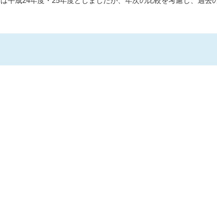
たは平成24年度・25年度としましたが、年次の比較を考慮し、過去