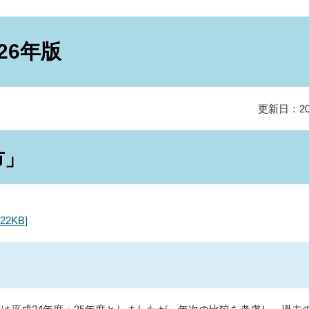
26年版
更新日：20
市」
2KB]