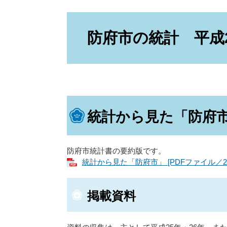
本
文
防府市の統計 平成
統計から見た「防府
防府市統計書の要約版です。
統計から見た「防府市」 [PDFファイル／22
掲載資料