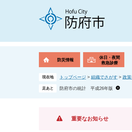
ペ
メ
ー
ニ
ジ
ュ
の
ー
先
を
頭
飛
で
ば
す
し
。
て
休日・夜間
防災情報
本
救急診療
文
へ
トップページ
>
組織でさがす
>
政策
現在地
防府市の統計 平成26年版
重要なお知らせ