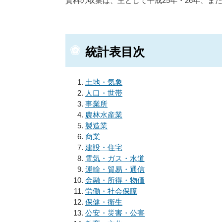
資料の収集は、主として平成25年・26年、ま
統計表目次
土地・気象
人口・世帯
事業所
農林水産業
製造業
商業
建設・住宅
電気・ガス・水道
運輸・貿易・通信
金融・所得・物価
労働・社会保障
保健・衛生
公安・災害・公害