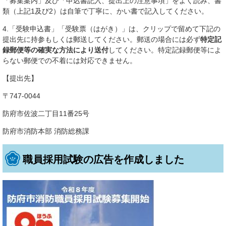
「募集案内」及び「申込書記入、提出上の注意事項」をよく読み、書
類（上記1及び2）は自筆で丁寧に、かい書で記入してください。
4.「受験申込書」「受験票（はがき）」は、クリップで留めて下記の
提出先に持参もしくは郵送してください。郵送の場合には必ず
特定記
録郵便等の確実な方法により送付
してください。特定記録郵便等によ
らない郵便での不着には対応できません。
【提出先】
〒747-0044
防府市佐波二丁目11番25号
防府市消防本部 消防総務課
職員採用試験の広告を作成しました