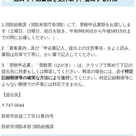
1.消防総務課（消防本部庁舎3階）にて、受験申込書類をお渡ししま
す（土曜日、日曜日、祝日を除き、午前8時30分から午後5時15分ま
での間にお越しください。）。
2.「募集案内」及び「申込書記入、提出上の注意事項」をよく読み、
書類は自筆で丁寧に、かい書で記入してください。
3.「受験申込書」「受験票（はがき）」は、クリップで留めて下記の
提出先に持参もしくは郵送してください。郵送の場合には、必ず
特定
記録郵便等の確実な方法により送付
してください。特定記録郵便等に
よらない郵便での不着には対応できません。
【提出先】
〒747-0044
防府市佐波二丁目11番25号
防府市消防本部 消防総務課