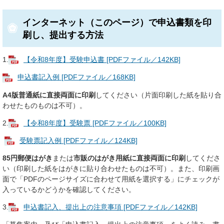
インターネット（このページ）で申込書類を印
刷し、提出する方法
1.
【令和8年度】受験申込書 [PDFファイル／142KB]
申込書記入例 [PDFファイル／168KB]
A4版普通紙に直接両面に印刷
してください（片面印刷した紙を貼り合
わせたものものは不可）。
2.
【令和8年度】受験票 [PDFファイル／100KB]
受験票記入例 [PDFファイル／124KB]
85円郵便はがき
または
市販のはがき用紙に直接両面に印刷
してくださ
い（印刷した紙をはがきに貼り合わせたものは不可）。また、印刷画
面で「PDFのページサイズに合わせて用紙を選択する」にチェックが
入っているかどうかを確認してください。
3.
申込書記入、提出上の注意事項 [PDFファイル／142KB]