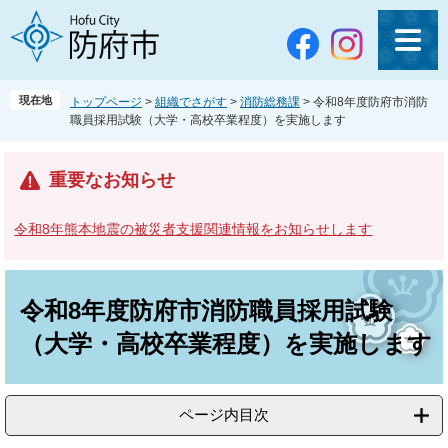
ペ
メ
ー
ニ
ジ
ュ
の
ー
先
を
現在地
トップページ
>
組織でさがす
>
消防総務課
>
令和8年度防府市消防
頭
飛
職員採用試験（大学・高校卒業程度）を実施します
で
ば
す
し
。
て
重要なお知らせ
本
文
令和8年熊本地震の被災者支援関連情報をお知らせします
へ
本
文
令和8年度防府市消防職員採用試験
（大学・高校卒業程度）を実施します
ページ内目次