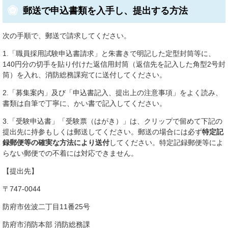
郵送で申込書類を入手し、提出する方法
次の手順で、郵送で請求してください。
1.「職員採用試験申込書請求」と朱書きで明記した定型封筒等に、
140円分の切手を貼り付けた返信用封筒（返信先を記入した角型2号封
筒）を入れ、消防総務課宛てに送付してください。
2.「募集案内」及び「申込書記入、提出上の注意事項」をよく読み、
書類は自筆で丁寧に、かい書で記入してください。
3.「受験申込書」「受験票（はがき）」は、クリップで留めて下記の
提出先に持参もしくは郵送してください。郵送の場合には必ず
特定記
録郵便等の確実な方法により送付
してください。特定記録郵便等によ
らない郵便での不着には対応できません。
【提出先】
〒747-0044
防府市佐波二丁目11番25号
防府市消防本部 消防総務課