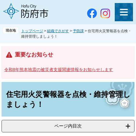
ペ
メ
ー
ニ
ジ
ュ
の
ー
先
を
現在地
トップページ
>
組織でさがす
>
予防課
>
住宅用火災警報器を点検・
頭
飛
維持管理しましょう！
で
ば
す
し
。
て
重要なお知らせ
本
文
令和8年熊本地震の被災者支援関連情報をお知らせします
へ
本
文
住宅用火災警報器を点検・維持管理し
ましょう！
ページ内目次