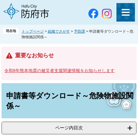
ペ
メ
ー
ニ
ジ
ュ
の
ー
先
を
現在地
トップページ
>
組織でさがす
>
予防課
>
申請書等ダウンロード～危
頭
飛
険物施設関係～
で
ば
す
し
。
て
重要なお知らせ
本
文
令和8年熊本地震の被災者支援関連情報をお知らせします
へ
本
文
申請書等ダウンロード～危険物施設関
係～
ページ内目次