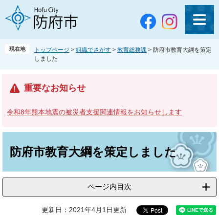
ペ
メ
ー
ニ
ジ
ュ
の
ー
先
を
現在地
トップページ
>
組織でさがす
>
教育総務課
>
防府市教育大綱を策定
頭
飛
しました
で
ば
す
し
。
て
重要なお知らせ
本
文
令和8年熊本地震の被災者支援関連情報をお知らせします
へ
本
文
防府市教育大綱を策定しました
ページ内目次
更新日：2021年4月1日更新