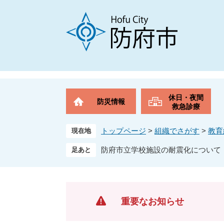
ペ
メ
ー
ニ
ジ
ュ
の
ー
先
を
頭
飛
で
ば
す
し
。
て
休日・夜間
防災情報
本
救急診療
文
へ
トップページ
>
組織でさがす
>
教育
現在地
防府市立学校施設の耐震化について
重要なお知らせ