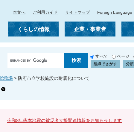
本文へ
ご利用ガイド
サイトマップ
Foreign Language
くらしの情報
企業・事業者
G
すべて
ページ
o
組織でさがす
分類
o
g
総務課
>
防府市立学校施設の耐震化について
l
e
カ
ス
タ
ム
検
令和8年熊本地震の被災者支援関連情報をお知らせします
索