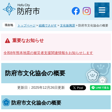
ペ
メ
ー
ニ
ジ
ュ
の
ー
先
を
現在地
トップページ
>
組織でさがす
>
文化振興課
>
防府市文化協会の概要
頭
飛
で
ば
す
し
重要なお知らせ
。
て
本
令和8年熊本地震の被災者支援関連情報をお知らせします
文
へ
本
文
防府市文化協会の概要
更新日：2025年12月26日更新
防府市文化協会の概要