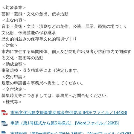
＜対象事業＞
芸術・芸能・文化の創出、伝承活動
＜主な内容＞
音楽・美術・文芸・演劇などの創作、公演、展示、鑑賞の場づくり
文化財、伝統芸能の保存継承
歴史的街並みの保存等文化的環境づくり
＜対象＞
市内に在住する民間団体、個人及び防府市出身者が防府市内で開催す
る文化・芸術等の活動
＜助成金額＞
事業規模・収支精算等により決定します。
＜交付申請＞
規定の申請書を事務局へ提出してください。
＜交付決定＞
募集時期等につきましては、事務局へお問合せください。
＜様式等＞
市民文化活動支援事業助成金交付要項 [PDFファイル／144KB]
申請（第1号様式から第5号様式） [Wordファイル／26KB]
実績報告（第6号様式から第6号-3様式） [Wordファイル／43KB]