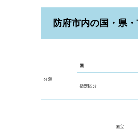
本
文
防府市内の国・県・
国
分類
指定区分
国宝