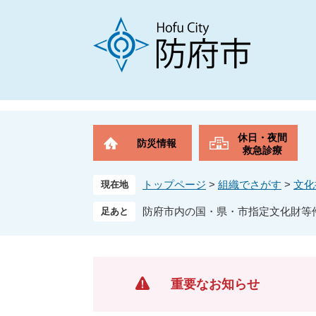
ペ
メ
ー
ニ
ジ
ュ
の
ー
先
を
頭
飛
で
ば
す
し
。
て
休日・夜間
防災情報
本
救急診療
文
へ
トップページ
>
組織でさがす
>
文化
現在地
防府市内の国・県・市指定文化財等
重要なお知らせ