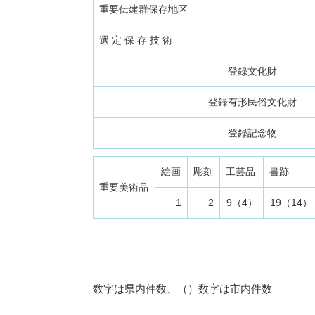
重要伝建群保存地区
選 定 保 存 技 術
登録文化財
登録有形民俗文化財
登録記念物
絵画
彫刻
工芸品
書跡
重要美術品
1
2
9（4）
19（14）
数字は県内件数、（）数字は市内件数