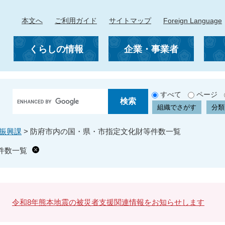
本文へ
ご利用ガイド
サイトマップ
Foreign Language
くらしの情報
企業・事業者
G
すべて
ページ
o
組織でさがす
分類
o
g
振興課
>
防府市内の国・県・市指定文化財等件数一覧
l
e
件数一覧
カ
ス
タ
ム
検
令和8年熊本地震の被災者支援関連情報をお知らせします
索