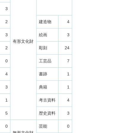
3
2
建造物
4
3
絵画
3
有形文化財
2
彫刻
24
0
工芸品
7
4
書跡
1
3
典籍
1
1
考古資料
4
5
歴史資料
3
0
芸能
0
無形文化財