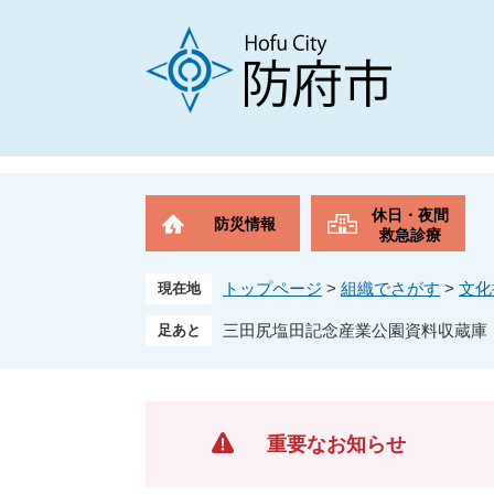
ペ
メ
ー
ニ
ジ
ュ
の
ー
先
を
頭
飛
で
ば
す
し
。
て
休日・夜間
防災情報
本
救急診療
文
へ
トップページ
>
組織でさがす
>
文化
現在地
三田尻塩田記念産業公園資料収蔵庫
重要なお知らせ