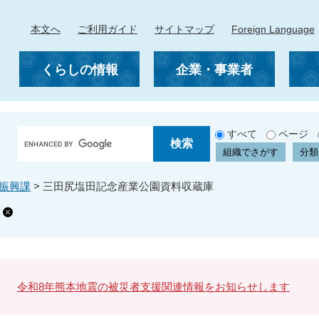
本文へ
ご利用ガイド
サイトマップ
Foreign Language
くらしの情報
企業・事業者
G
すべて
ページ
o
組織でさがす
分類
o
g
振興課
>
三田尻塩田記念産業公園資料収蔵庫
l
e
カ
ス
タ
ム
検
令和8年熊本地震の被災者支援関連情報をお知らせします
索