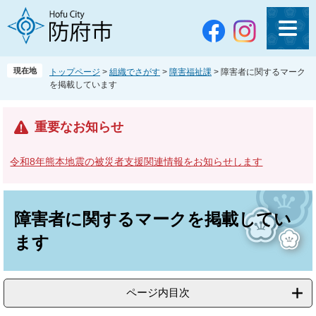
ペ
メ
ー
ニ
ジ
ュ
の
ー
先
を
現在地
トップページ
>
組織でさがす
>
障害福祉課
>
障害者に関するマーク
頭
飛
を掲載しています
で
ば
す
し
。
て
重要なお知らせ
本
文
令和8年熊本地震の被災者支援関連情報をお知らせします
へ
本
文
障害者に関するマークを掲載してい
ます
ページ内目次