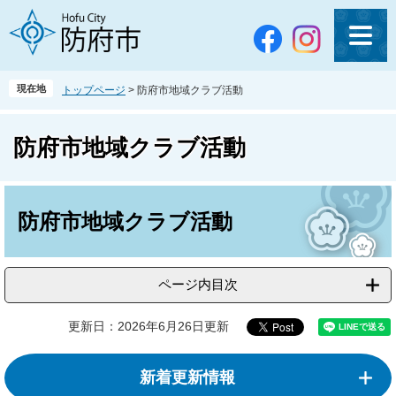
ペ
メ
ー
ニ
ジ
ュ
の
ー
先
を
現在地
トップページ
>
防府市地域クラブ活動
頭
飛
で
ば
す
し
防府市地域クラブ活動
。
て
本
文
本
へ
文
防府市地域クラブ活動
ページ内目次
更新日：2026年6月26日更新
新着更新情報