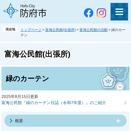
ペ
メ
ー
ニ
ジ
ュ
の
ー
先
を
現在地
トップページ
>
富海公民館(出張所)
>
富海公民館の活動
>
緑のカー
頭
飛
テン
で
ば
す
し
。
て
富海公民館(出張所)
本
文
本
へ
文
緑のカーテン
2025年8月15日更新
富海公民館『緑のカーテン日誌（令和7年度）』のご紹介
概要