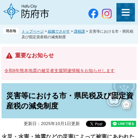
ペ
メ
ー
ニ
ジ
ュ
の
ー
先
を
現在地
トップページ
>
組織でさがす
>
課税課
>
災害等における市・県民税
頭
飛
及び固定資産税の減免制度
で
ば
す
し
。
て
重要なお知らせ
本
文
令和8年熊本地震の被災者支援関連情報をお知らせします
へ
本
文
災害等における市・県民税及び固定資
産税の減免制度
更新日：2025年10月1日更新
火災・水害・地震などの災害によって被害にあわれた