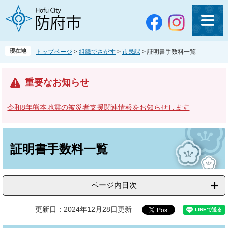
ペ
メ
ー
ニ
ジ
ュ
の
ー
先
を
現在地
トップページ
>
組織でさがす
>
市民課
>
証明書手数料一覧
頭
飛
で
ば
す
し
重要なお知らせ
。
て
本
令和8年熊本地震の被災者支援関連情報をお知らせします
文
へ
本
文
証明書手数料一覧
ページ内目次
更新日：2024年12月28日更新